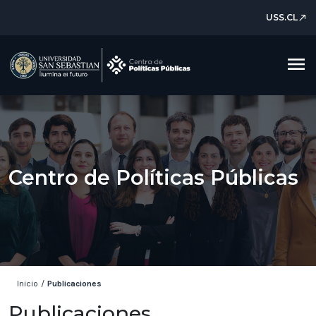
USS.CL
north_east
menu
Centro de Políticas Públicas
Inicio
/
Publicaciones
Publicaciones