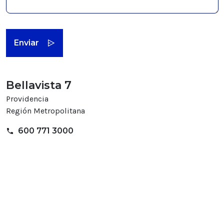
Bellavista 7
Providencia
Región Metropolitana
600 771 3000
phone