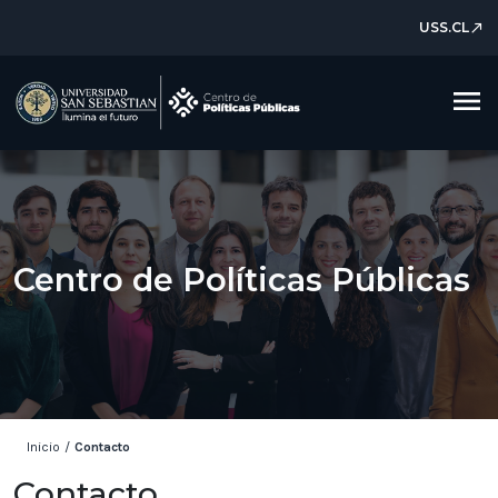
USS.CL
north_east
menu
Centro de Políticas Públicas
Inicio
/
Contacto
Contacto