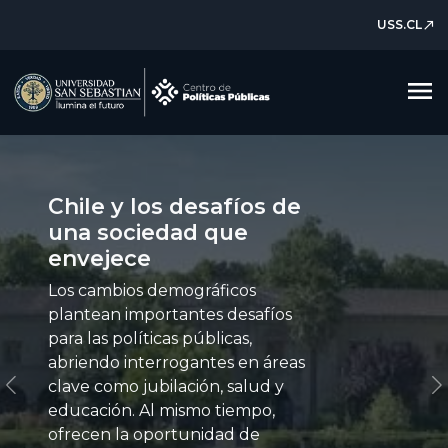
USS.CL
north_east
menu
Chile y los desafíos de
una sociedad que
envejece
Los cambios demográficos
plantean importantes desafíos
para las políticas públicas,
abriendo interrogantes en áreas
clave como jubilación, salud y
Previous
N
educación. Al mismo tiempo,
ofrecen la oportunidad de