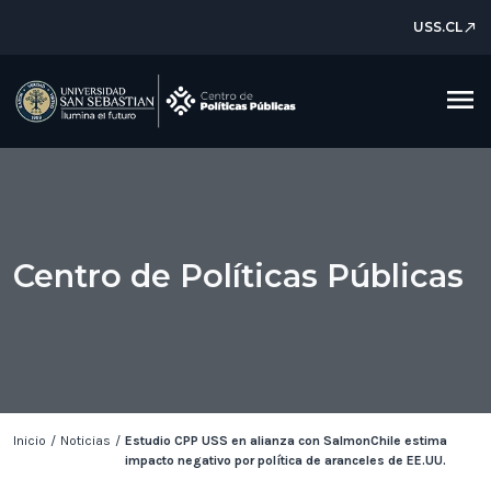
USS.CL
north_east
menu
Centro de Políticas Públicas
Inicio
/
Noticias
/
Estudio CPP USS en alianza con SalmonChile estima
impacto negativo por política de aranceles de EE.UU.