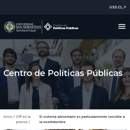
USS.CL
north_east
menu
Centro de Políticas Públicas
Inicio
/
CPP en la
El sistema alimentario es particularmente sensible a
prensa
/
la incertidumbre