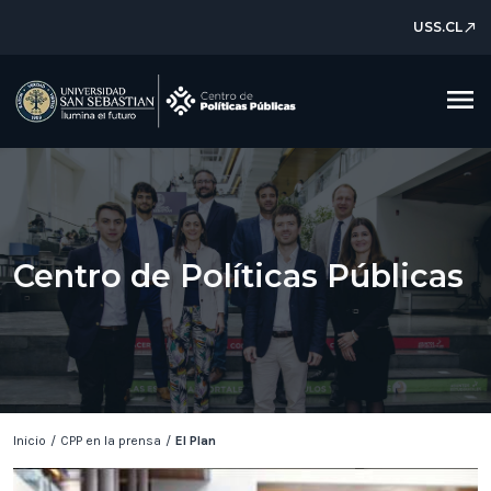
USS.CL
north_east
menu
Centro de Políticas Públicas
Inicio
/
CPP en la prensa
/
El Plan