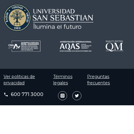
Ver politicas de
Términos
Preguntas
privacidad
legales
frecuentes
600 771 3000
phone