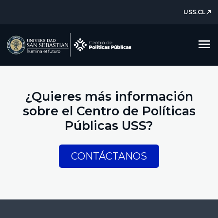
USS.CL
north_east
menu
¿Quieres más información
sobre el Centro de Políticas
Públicas USS?
CONTÁCTANOS