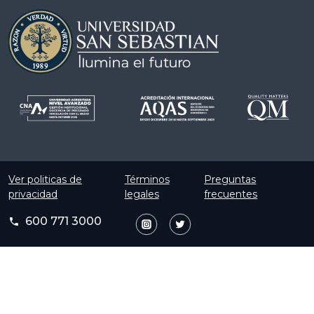
Ver politicas de
Términos
Preguntas
privacidad
legales
frecuentes
600 771 3000
phone