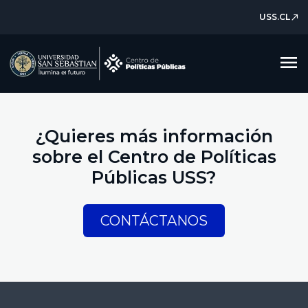
USS.CL
north_east
menu
¿Quieres más información
sobre el Centro de Políticas
Públicas USS?
CONTÁCTANOS